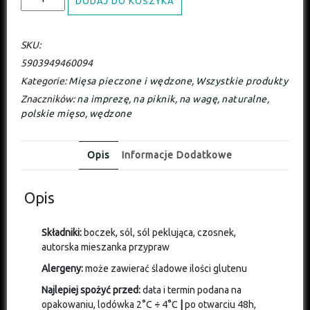
DODAJ DO KOSZYKA
SKU:
5903949460094
Kategorie:
Mięsa pieczone i wędzone
,
Wszystkie produkty
Znaczników:
na imprezę
,
na piknik
,
na wagę
,
naturalne
,
polskie mięso
,
wędzone
Opis
Informacje Dodatkowe
Opis
Składniki:
boczek, sól, sól peklująca, czosnek,
autorska mieszanka przypraw
Alergeny:
może zawierać śladowe ilości glutenu
Najlepiej spożyć przed:
data i termin podana na
opakowaniu, lodówka 2°C
÷
4°C
|
po otwarciu 48h,