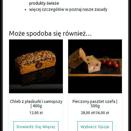
produkty świeże
więcej szczegółów w poznaj nasze zasady
Może spodoba się również…
Chleb z płaskurki i samopszy
Pieczony pasztet szefa |
| 400g
500g
12,00
zł
28,00
zł
136,00
zł
Dowiedz Się Więcej
Wybierz Opcje