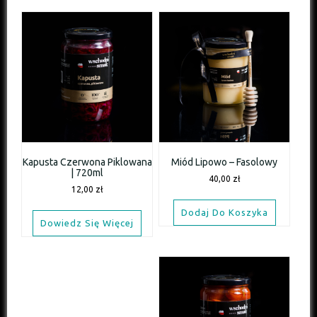
Kapusta Czerwona Piklowana
Miód Lipowo – Fasolowy
| 720ml
40,00
zł
12,00
zł
Dodaj Do Koszyka
Dowiedz Się Więcej