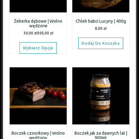
Żeberka dębowe | Wolno
Chleb babci Lucyny | 400g
wędzone
8,00
zł
30,00
zł
300,00
zł
Dodaj Do Koszyka
Wybierz Opcje
Boczek czosnkowy | Wolno
Boczek jak za dawnych lat |
wędzony
900ml