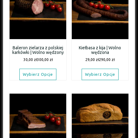
Baleron zielarza z polskiej
Kiełbasa z kija | Wolno
karkówki | Wolno wędzony
wędzona
30,00
zł
300,00
zł
29,00
zł
290,00
zł
Wybierz Opcje
Wybierz Opcje