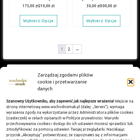
175,00
zł
210,00
zł
30,00
zł
300,00
zł
Wybierz Opcje
Wybierz Opcje
1
2
→
SZYBKIE MENU
Zarządzaj zgodami plików
cookie i przetwarzanie
Główna
danych
Wschodni smak
Szanowny Użytkowniku, aby zapewnić jak najlepsze wrażenia!
Wejście na
Na zamówienie
stronę internetową www.wschodnismak.pl (dalej: „Serwis”), wymaga
wyrażenia zgody na wykorzystanie przez Administratora plików cookies
Gift Box
(ciasteczek) w celach opisanych w Polityce prywatności. Warunki
przechowywania cookies i dostęp do ich ustawień możesz sprawdzić lub
Kontakt
zmodyfikować za pomocą ustawień Twojej przeglądarki. Naciskając
Poznaj nasze zasady
przycisk „Akceptuję” potwierdzasz, że zapoznałeś się z informacjami