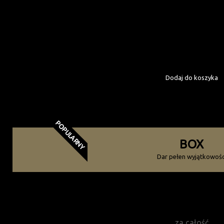
Sześć smakowitych ró
Produkty: smarowidła / weki / da
Gotowy do wręcze
Dodaj do koszyka
Zamów już teraz!
POPULARNY
BOX
Dar pełen wyjątkowośc
240
zł
za całość