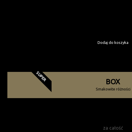
Kompozycja czterech p
Produkty: smarowidła / 
Gotowy do wręcze
Dodaj do koszyka
Zamów już teraz!
SUPER
BOX
Smakowite różności
220
zł
za całość