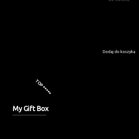
Osiem pysznych i nietuzinko
Produkty: smarowidła / weki 
Gotowy do wręcze
Dodaj do koszyka
Zamów już teraz!
TOP *****
My Gift Box