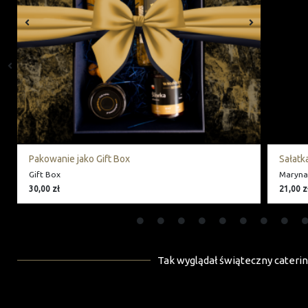
Pakowanie jako Gift Box
Sałatka
Gift Box
Marynat
30,00
zł
21,00
z
Tak wyglądał świąteczny caterin