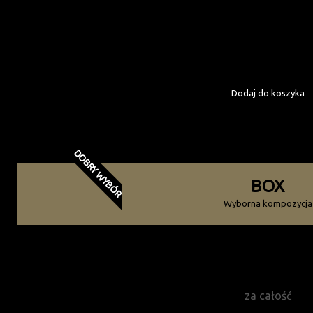
Kompozycja czterech p
Produkty: smarowidła / 
Gotowy do wręcze
Dodaj do koszyka
Zamów już teraz!
DOBRY WYBÓR
BOX
Wyborna kompozycja
150
zł
za całość