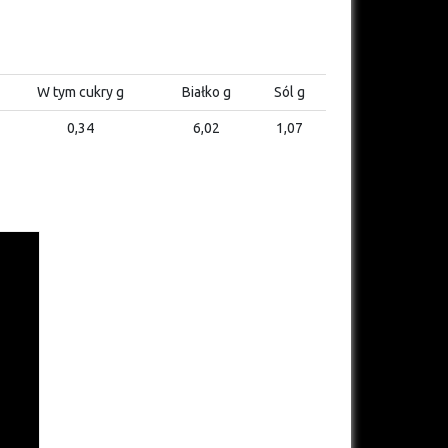
W tym cukry g
Białko g
Sól g
0,34
6,02
1,07