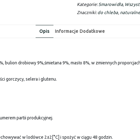
Kategorie:
Smarowidła
,
Wszyst
Znaczniki:
do chleba
,
naturaln
Opis
Informacje Dodatkowe
%, bulion drobiowy 9%,śmietana 9%, masło 8%, w zmiennych proporcjach: 
ści gorczycy, selera i glutenu.
umerem partii produkcyjnej.
chowywać w lodówce 2±2[°C] i spożyć w ciągu 48 godzin.