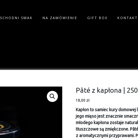
SCHODNI SMAK
NA ZAMÓWIENIE
GIFT BOX
KONTAKT
Pâté z kapłona | 25
18,00
zł
Kapłon to samiec kury domowej l
jego mięso jest znacznie smacz
młodego kapłona zostaje natural
tłuszczowe są zmiękczone. Pâté
z aromatycznymi przyprawami. P