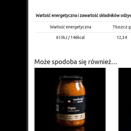
Wartość energetyczna i zawartość składników odżyw
Wartość energetyczna
Tłuszcz g
613kJ / 146kcal
12,34
Może spodoba się również…