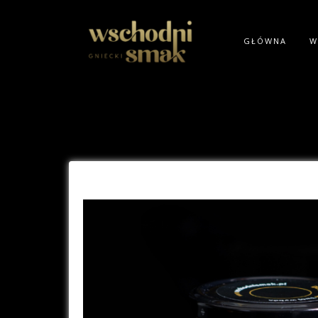
GŁÓWNA
W