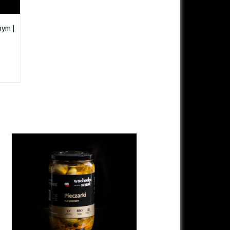
nym |