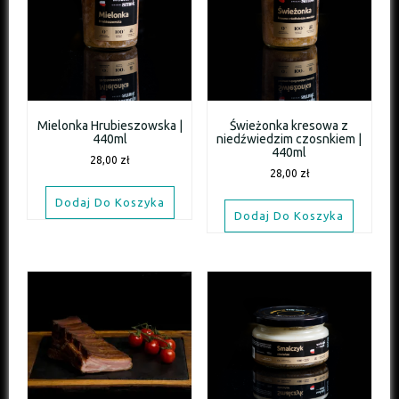
Mielonka Hrubieszowska |
Świeżonka kresowa z
440ml
niedźwiedzim czosnkiem |
440ml
28,00
zł
28,00
zł
Dodaj Do Koszyka
Dodaj Do Koszyka