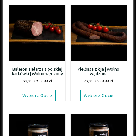
Baleron zielarza z polskiej
Kiełbasa z kija | Wolno
karkówki | Wolno wędzony
wędzona
30,00
zł
300,00
zł
29,00
zł
290,00
zł
Wybierz Opcje
Wybierz Opcje