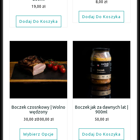
8,00
zł
19,00
zł
Dodaj Do Koszyka
Dodaj Do Koszyka
Boczek czosnkowy | Wolno
Boczek jak za dawnych lat |
wędzony
900ml
30,00
zł
300,00
zł
50,00
zł
Wybierz Opcje
Dodaj Do Koszyka