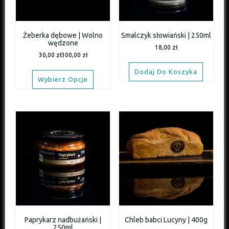
Żeberka dębowe | Wolno
Smalczyk słowiański | 250ml
wędzone
18,00
zł
30,00
zł
300,00
zł
Dodaj Do Koszyka
Wybierz Opcje
Paprykarz nadbużański |
Chleb babci Lucyny | 400g
250ml