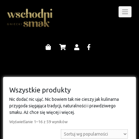
Wszystkie produkty
Nic dodać nic ująć. Nic bowiem tak nie cieszy jak kulinarna
przygoda sięgająca tradycji, naturalności i prawdziwego
smaku. Aż chce się więcej i więcej.
Wyświetlanie 1–16 z 59 wyników