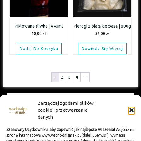
Piklowana śliwka | 440ml
Pierogi z białą kiełbasą | 800g
18,00
zł
35,00
zł
Dodaj Do Koszyka
Dowiedz Się Więcej
1
2
3
4
→
SZYBKIE MENU
Zarządzaj zgodami plików
cookie i przetwarzanie
Główna
danych
Wschodni smak
Szanowny Użytkowniku, aby zapewnić jak najlepsze wrażenia!
Wejście na
Na zamówienie
stronę internetową www.wschodnismak.pl (dalej: „Serwis”), wymaga
wyrażenia zgody na wykorzystanie przez Administratora plików cookies