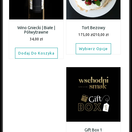
Wino Gniecki | Białe |
Tort Bezowy
Półwytrawne
175,00
zł
210,00
zł
34,00
zł
Wybierz Opcje
Dodaj Do Koszyka
Gift Box 1