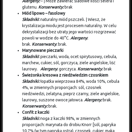
Alergeny:
– | Może zawierać śladowe ilości selera i
glutenu.
Konserwanty:
brak
Miód lipowo – fasolowy
Składniki
:
naturalny miód pszczeli. | Wiesz, że
krystalizacja miodu jest procesem naturalny. W celu
dekrystalizacji bez utraty jego wartości rozgrzewać
powoli w wodzie do 40°C.
Alergeny
:
brak.
Konserwanty
:
brak.
Marynowane pieczarki
Składniki
:
pieczarki, woda, ocet spirytusowy, cebula,
marchew, cukier, sól, gorczyca, ziele angielskie, liść
laurowy.
Alergeny
:
gorczyca.
Konserwanty
:
brak
Świeżonka kresowa z niedźwiedzim czosnkiem
Składniki:
łopatka wieprzowa 84%, woda 10%, cebula
4%, w zmiennych proporcjach: sól, czosnek
niedźwiedzi, żelatyna, pieprz czarny, ziele angielskie,
laurowy, suszone owoce jałowca.
Alergeny:
brak.
Konserwanty:
brak.
Confit z kaczki
Składniki:
noga z kaczki 98%, w zmiennych
proporcjach: marynata do drobiu Knorr [sól, papryka
10,7% (w tym papryka ostra), czosnek, cukier, mąka