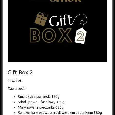
Gift Box 2
220,00
zł
Zawartość:
Smalczyk słowiański 180g
Miód lipowo – fasolowy 350g
Marynowana pieczarka 680g
Świeżonka kresowa z niedźwiedzim czosnkiem 380g