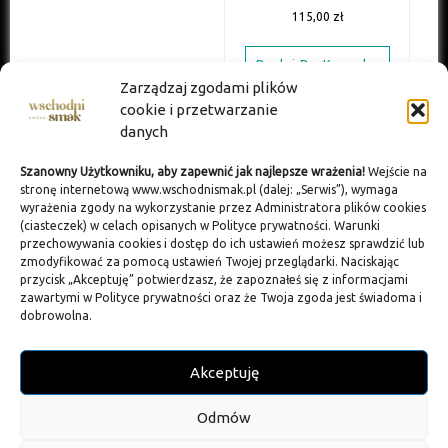
115,00
zł
Dodaj Do Koszyka
Zarządzaj zgodami plików
cookie i przetwarzanie
danych
Szanowny Użytkowniku, aby zapewnić jak najlepsze wrażenia!
Wejście na
stronę internetową www.wschodnismak.pl (dalej: „Serwis”), wymaga
wyrażenia zgody na wykorzystanie przez Administratora plików cookies
(ciasteczek) w celach opisanych w Polityce prywatności. Warunki
przechowywania cookies i dostęp do ich ustawień możesz sprawdzić lub
zmodyfikować za pomocą ustawień Twojej przeglądarki. Naciskając
przycisk „Akceptuję” potwierdzasz, że zapoznałeś się z informacjami
zawartymi w Polityce prywatności oraz że Twoja zgoda jest świadoma i
dobrowolna.
Gift Box 4
150,00
zł
Akceptuję
Dodaj Do Koszyka
Odmów