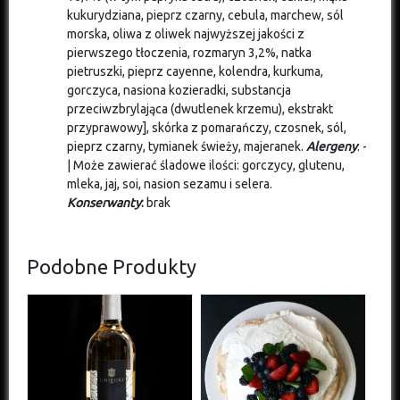
kukurydziana, pieprz czarny, cebula, marchew, sól
morska, oliwa z oliwek najwyższej jakości z
pierwszego tłoczenia, rozmaryn 3,2%, natka
pietruszki, pieprz cayenne, kolendra, kurkuma,
gorczyca, nasiona kozieradki, substancja
przeciwzbrylająca (dwutlenek krzemu), ekstrakt
przyprawowy], skórka z pomarańczy, czosnek, sól,
pieprz czarny, tymianek świeży, majeranek.
Alergeny
: -
| Może zawierać śladowe ilości: gorczycy, glutenu,
mleka, jaj, soi, nasion sezamu i selera.
Konserwanty
:
brak
Podobne Produkty