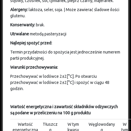
sojowy, czosnek, sól, tymianek, pieprz czarny, majeranek.
Alergeny:
laktoza, seler, soja. | Może zawierać śladowe ilości
glutenu.
Konserwanty:
brak.
Utrwalane
metodą pasteryzacji
Najlepiej spożyć przed:
Termin przydatności do spożycia jest jednocześnie numerem
partii produkcyjnej.
Warunki przechowywania:
Przechowywać w lodówce 2±2[°C]. Po otwarciu
przechowywać w lodówce 2±2[°C] i spożyć w ciągu 48
godzin.
Wartość energetyczna i zawartość składników odżywczych
są podane w przeliczeniu na 100 g produktu
Wartość
Tłuszcz
W tym
Węglowodany
W
energetyczna
g
kwasy
g
tym