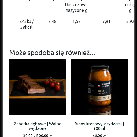
tłuszczowe
cukry
nasycone g
g
243kJ /
2,48
1,52
7,91
3,92
58kcal
Może spodoba się również…
Żeberka dębowe | Wolno
Bigos kresowy z rydzami |
wędzone
900ml
30,00
zł
300,00
zł
46,00
zł