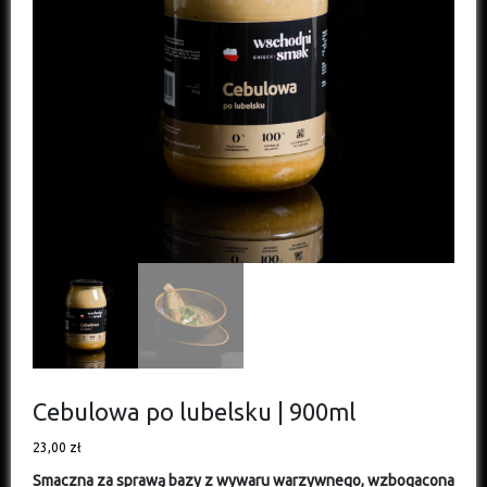
Cebulowa po lubelsku | 900ml
23,00
zł
Smaczna
za sprawą bazy z wywaru warzywnego, wzbogacona