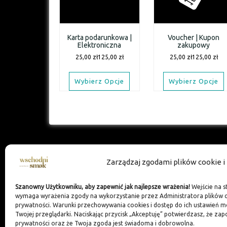
Karta podarunkowa |
Voucher | Kupon
Elektroniczna
zakupowy
25,00
zł
125,00
zł
25,00
zł
125,00
zł
Wybierz Opcje
Wybierz Opcje
Zarządzaj zgodami plików cookie 
Szanowny Użytkowniku, aby zapewnić jak najlepsze wrażenia!
Wejście na s
wymaga wyrażenia zgody na wykorzystanie przez Administratora plików co
prywatności. Warunki przechowywania cookies i dostęp do ich ustawień 
Twojej przeglądarki. Naciskając przycisk „Akceptuję” potwierdzasz, że za
prywatności oraz że Twoja zgoda jest świadoma i dobrowolna.