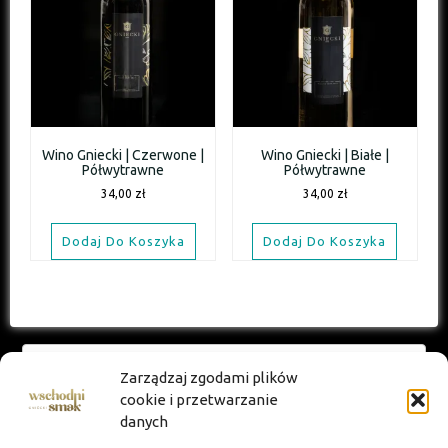
Wino Gniecki | Czerwone |
Wino Gniecki | Białe |
Półwytrawne
Półwytrawne
34,00
zł
34,00
zł
Dodaj Do Koszyka
Dodaj Do Koszyka
SZYBKIE MENU
Zarządzaj zgodami plików
cookie i przetwarzanie
Główna
danych